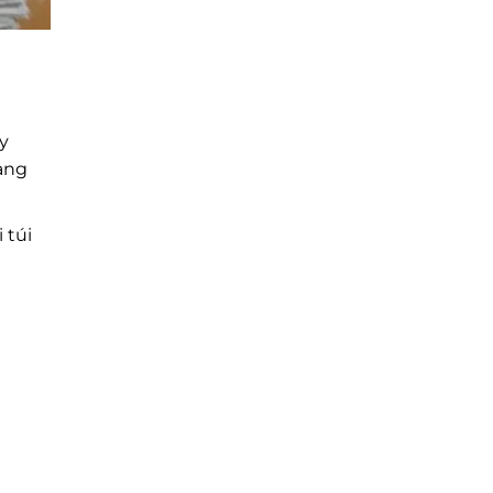
ấy
ng
 túi