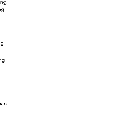
ờng.
ng.
ng
ng
hạn