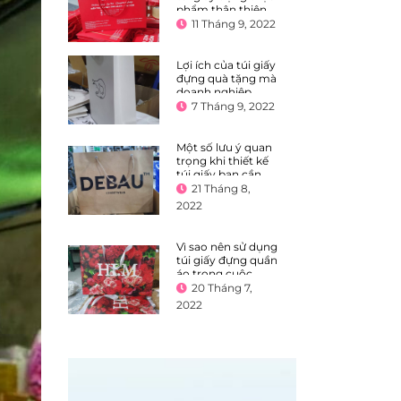
phẩm thân thiện
với môi trường
11 Tháng 9, 2022
Lợi ích của túi giấy
đựng quà tặng mà
doanh nghiệp
không nên bỏ qua
7 Tháng 9, 2022
Một số lưu ý quan
trọng khi thiết kế
túi giấy bạn cần
biết
21 Tháng 8,
2022
Vì sao nên sử dụng
túi giấy đựng quần
áo trong cuộc
sống?
20 Tháng 7,
2022