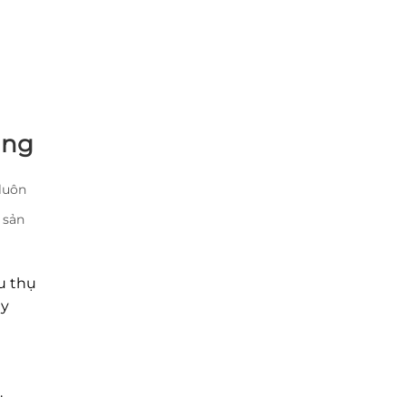
ing
 luôn
 sản
êu thụ
ay
.