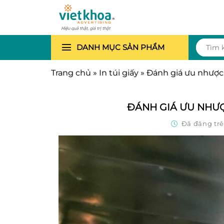
Chuyển
đến
nội
dung
Tìm
DANH MỤC SẢN PHẨM
kiếm:
Trang chủ
»
In túi giấy
»
Đánh giá ưu nhược 
ĐÁNH GIÁ ƯU NHƯỢ
Đã đăng tr