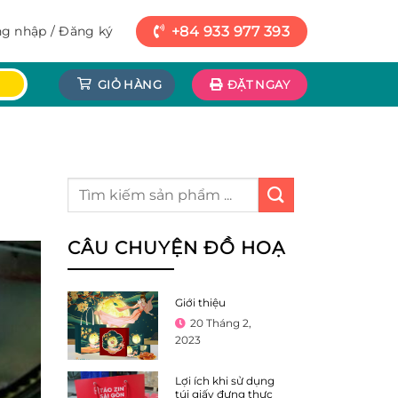
+84 933 977 393
g nhập / Đăng ký
GIỎ HÀNG
ĐẶT NGAY
CÂU CHUYỆN ĐỒ HOẠ
Giới thiệu
20 Tháng 2,
2023
Lợi ích khi sử dụng
túi giấy đựng thực