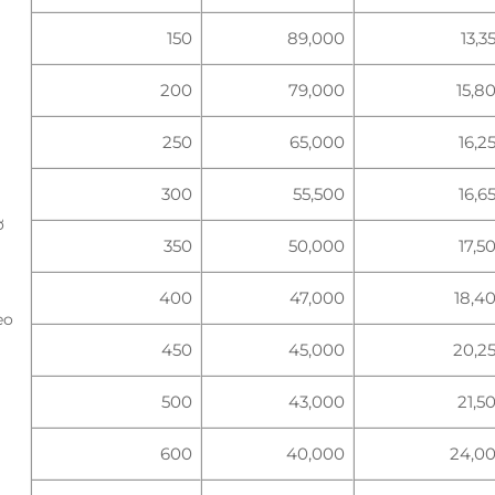
150
89,000
13,3
200
79,000
15,8
250
65,000
16,2
300
55,500
16,6
ờ
350
50,000
17,5
400
47,000
18,4
eo
450
45,000
20,2
500
43,000
21,5
600
40,000
24,0