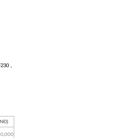
F230 ,
VNĐ)
00,000