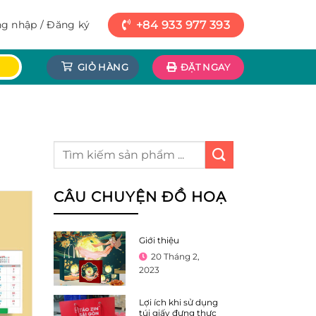
+84 933 977 393
g nhập / Đăng ký
GIỎ HÀNG
ĐẶT NGAY
CÂU CHUYỆN ĐỒ HOẠ
Giới thiệu
20 Tháng 2,
2023
Lợi ích khi sử dụng
túi giấy đựng thực