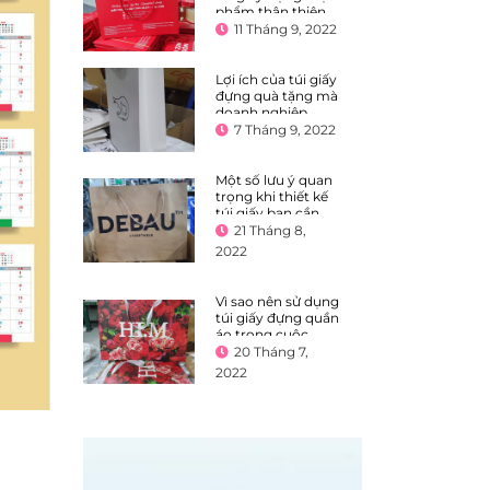
phẩm thân thiện
với môi trường
11 Tháng 9, 2022
Lợi ích của túi giấy
đựng quà tặng mà
doanh nghiệp
không nên bỏ qua
7 Tháng 9, 2022
Một số lưu ý quan
trọng khi thiết kế
túi giấy bạn cần
biết
21 Tháng 8,
2022
Vì sao nên sử dụng
túi giấy đựng quần
áo trong cuộc
sống?
20 Tháng 7,
2022