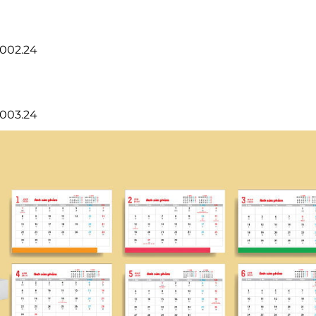
n002.24
n003.24