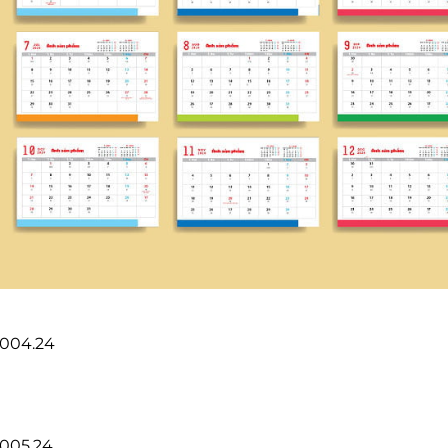
n004.24
n005.24