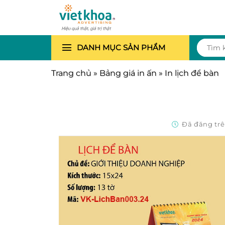
Chuyển
đến
nội
dung
Tìm
DANH MỤC SẢN PHẨM
kiếm:
Trang chủ
»
Bảng giá in ấn
»
In lịch để bàn
Đã đăng tr