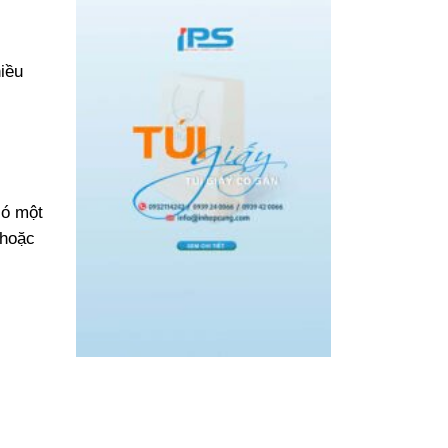
hiều
có một
 hoặc