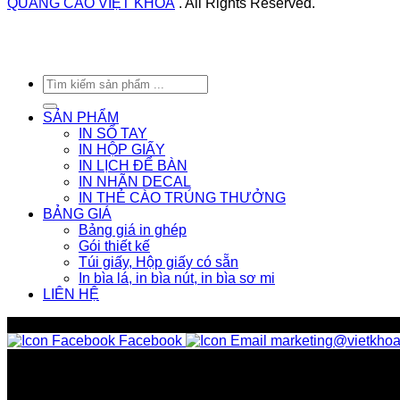
QUẢNG CÁO VIỆT KHOA
. All Rights Reserved.
Tìm
kiếm:
SẢN PHẨM
IN SỔ TAY
IN HỘP GIẤY
IN LỊCH ĐỂ BÀN
IN NHÃN DECAL
IN THẺ CÀO TRÚNG THƯỞNG
BẢNG GIÁ
Bảng giá in ghép
Gói thiết kế
Túi giấy, Hộp giấy có sẵn
In bìa lá, in bìa nút, in bìa sơ mi
LIÊN HỆ
kênh liên hệ khác
Facebook
marketing@vietkhoa