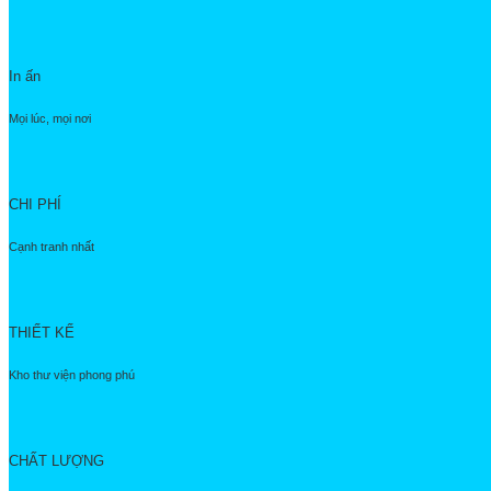
In ấn
Mọi lúc, mọi nơi
CHI PHÍ
Cạnh tranh nhất
THIẾT KẾ
Kho thư viện phong phú
CHẤT LƯỢNG