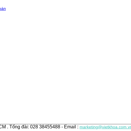
oán
M . Tổng đài: 028 38455488 - Email :
marketing@vietkhoa.com.v