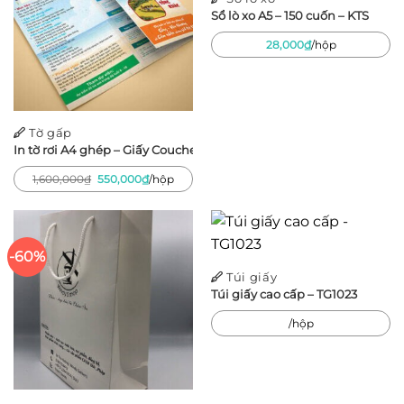
Sổ lò xo A5 – 150 cuốn – KTS
28,000
₫
/hộp
Tờ gấp
In tờ rơi A4 ghép – Giấy Couche 150gsm – 500 tờ
Giá
Giá
1,600,000
₫
550,000
₫
/hộp
gốc
hiện
là:
tại
1,600,000₫.
là:
550,000₫.
-60%
Túi giấy
Túi giấy cao cấp – TG1023
/hộp