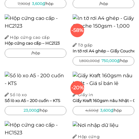
Giá
Giá
7,900
₫
3,600
₫
/hộp
/hộp
gốc
hiện
là:
tại
7,900₫.
là:
3,600₫.
-58%
Hộp cứng cao cấp
Hộp cứng cao cấp – HC2123
Tờ gấp
In tờ rơi A4 ghép – Giấy Couche 
/hộp
Giá
Giá
1,800,000
₫
750,000
₫
/hộp
gốc
hiện
là:
tại
1,800,000₫.
là:
750,000₫.
-20%
Sổ lò xo
Giấy in
Sổ lò xo A5 – 200 cuốn – KTS
Giấy Kraft 160gsm nâu Nhật – Giá
Giá
Giá
23,000
₫
/hộp
4,500
₫
3,600
₫
/hộp
gốc
hiện
là:
tại
4,500₫.
là:
3,600₫.
Hộp cứng