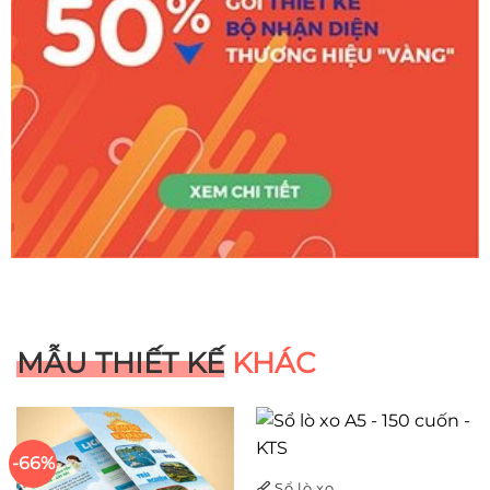
MẪU THIẾT KẾ
KHÁC
-66%
Sổ lò xo