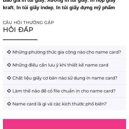
Báo giá in túi giấy
,
Xưởng in túi giấy
,
In hộp giấy
kraft
,
In túi giấy indep
,
In túi giấy đựng mỹ phẩm
CÂU HỎI THƯỜNG GẶP
HỎI ĐÁP
Những phương thức gia công nào cho name card?
Những điều cần lưu ý khi thiết kế name card
Chất liệu giấy cơ bản nào sử dụng in name card?
Làm thế nào để có file chuẩn in cho name card?
Name card là gì và các kích thước phổ biến?