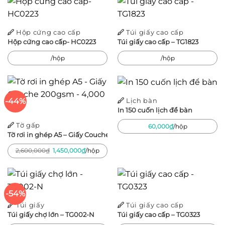
2,400,00
Hộp cứng cao cấp
Túi giấy cao cấp
Hộp cứng cao cấp- HC0223
Túi giấy cao cấp – TG1823
/hộp
/hộp
-44%
Lịch bàn
In 150 cuốn lịch để bàn
Tờ gấp
60,000
₫
/hộp
Tờ rơi in ghép A5 – Giấy Couche 200gsm – 4,000 tờ
Giá
Giá
2,600,000
₫
1,450,000
₫
/hộp
gốc
hiện
là:
tại
2,600,000₫.
là:
1,450,000₫.
-54%
Túi giấy
Túi giấy cao cấp
Túi giấy chợ lớn – TG002-N
Túi giấy cao cấp – TG0323