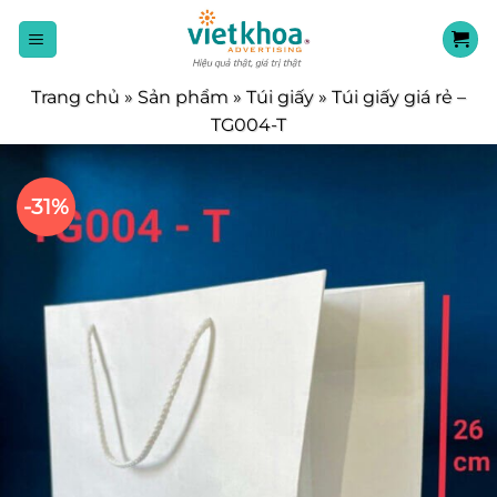
Chuyển
đến
nội
dung
Trang chủ
»
Sản phẩm
»
Túi giấy
»
Túi giấy giá rẻ –
TG004-T
-31%