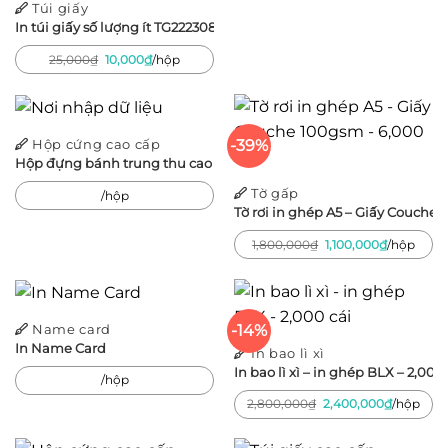
Túi giấy
In túi giấy số lượng ít TG222308
Giá
Giá
25,000
₫
10,000
₫
/hộp
gốc
hiện
là:
tại
25,000₫.
là:
10,000₫.
-39%
Hộp cứng cao cấp
Hộp đựng bánh trung thu cao cấp – Kim Quy Dạo Nguyệt
Tờ gấp
/hộp
Tờ rơi in ghép A5 – Giấy Couche 
Giá
Giá
1,800,000
₫
1,100,000
₫
/hộp
gốc
hiện
là:
tại
1,800,000₫.
là:
1,100,000₫
-14%
Name card
In Name Card
In bao lì xì
In bao lì xì – in ghép BLX – 2,000 
/hộp
Giá
Giá
2,800,000
₫
2,400,000
₫
/hộp
gốc
hiện
là:
tại
2,800,000₫.
là: