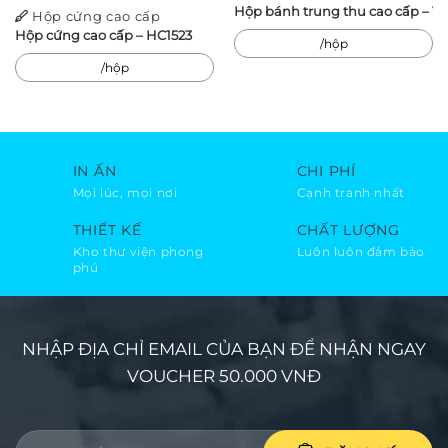
Hộp bánh trung thu cao cấp –
Hộp cứng cao cấp
Hộp cứng cao cấp – HC1523
/hộp
/hộp
IN ẤN
CHI PHÍ
Mọi lúc, mọi nơi
Cạnh tranh nhất
THIẾT KẾ
CHẤT LƯỢNG
Kho thư viện phong
Luôn luôn đảm bảo
phú
NHẬP ĐỊA CHỈ EMAIL CỦA BẠN ĐỂ NHẬN NGAY
VOUCHER 50.000 VNĐ