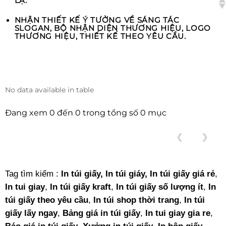
LẠ.
NHẬN THIẾT KẾ Ý TƯỞNG VỀ SÁNG TÁC
SLOGAN, BỘ NHẬN DIỆN THƯƠNG HIỆU, LOGO
THƯƠNG HIỆU, THIẾT KẾ THEO YÊU CẦU.
No data available in table
Đang xem 0 đến 0 trong tổng số 0 mục
❮
❯
Tag tìm kiếm :
In túi giấy,
In túi giáy,
In túi giấy giá rẻ
,
In tui giay
,
In túi giấy kraft
,
In túi giấy số lượng ít
,
In
túi giấy theo yêu cầu
,
In túi shop thời trang
,
In túi
giấy lấy ngay
,
Bảng giá in túi giấy
,
In tui giay gia re
,