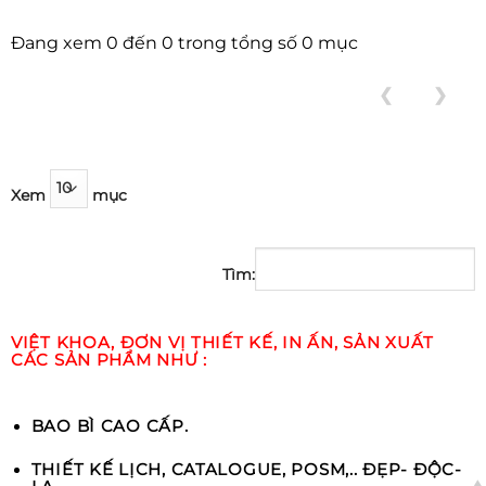
Đang xem 0 đến 0 trong tổng số 0 mục
❮
❯
Xem
mục
Tìm:
VIỆT KHOA, ĐƠN VỊ THIẾT KẾ, IN ẤN, SẢN XUẤT
CÁC SẢN PHẨM NHƯ :
BAO BÌ CAO CẤP.
THIẾT KẾ LỊCH, CATALOGUE, POSM,.. ĐẸP- ĐỘC-