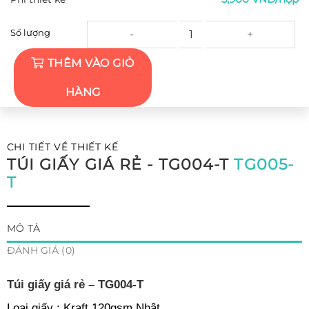
Túi giấy giá rẻ - TG004-T số lượng
Số lượng
THÊM VÀO GIỎ
HÀNG
CHI TIẾT VỀ THIẾT KẾ
TÚI GIẤY GIÁ RẺ - TG004-T
TG005-
T
MÔ TẢ
ĐÁNH GIÁ (0)
Túi giấy giá rẻ – TG004-T
Loại giấy : Kraft 120gsm Nhật .