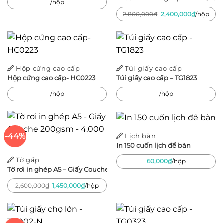
/hộp
Giá
Giá
2,800,000
₫
2,400,000
₫
/hộp
gốc
hiện
là:
tại
2,800,000₫.
là:
2,400,00
Hộp cứng cao cấp
Túi giấy cao cấp
Hộp cứng cao cấp- HC0223
Túi giấy cao cấp – TG1823
/hộp
/hộp
-44%
Lịch bàn
In 150 cuốn lịch để bàn
Tờ gấp
60,000
₫
/hộp
Tờ rơi in ghép A5 – Giấy Couche 200gsm – 4,000 tờ
Giá
Giá
2,600,000
₫
1,450,000
₫
/hộp
gốc
hiện
là:
tại
2,600,000₫.
là:
1,450,000₫.