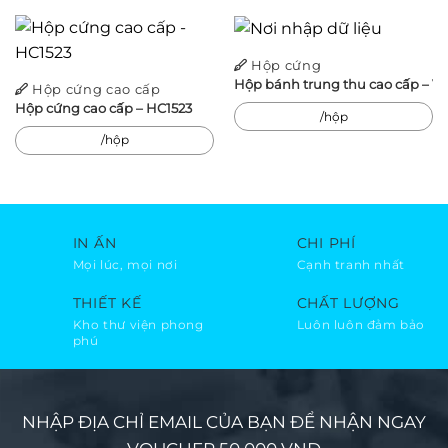
là:
tại
4,500₫.
là:
3,600₫.
Hộp cứng
Hộp bánh trung thu cao cấp –
Hộp cứng cao cấp
Hộp cứng cao cấp – HC1523
/hộp
/hộp
IN ẤN
CHI PHÍ
Mọi lúc, mọi nơi
Cạnh tranh nhất
THIẾT KẾ
CHẤT LƯỢNG
Kho thư viện phong
Luôn luôn đảm bảo
phú
NHẬP ĐỊA CHỈ EMAIL CỦA BẠN ĐỂ NHẬN NGAY