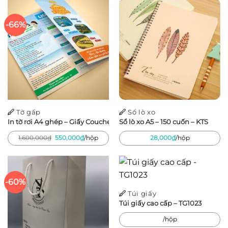
-66%
Tờ gấp
Sổ lò xo
In tờ rơi A4 ghép – Giấy Couche 150gsm – 500 tờ
Sổ lò xo A5 – 150 cuốn – KTS
Giá
Giá
1,600,000
₫
550,000
₫
/hộp
28,000
₫
/hộp
gốc
hiện
là:
tại
1,600,000₫.
là:
550,000₫.
-60%
Túi giấy
Túi giấy cao cấp – TG1023
/hộp