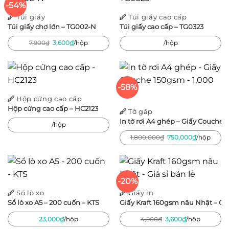
-54%
Túi giấy
Túi giấy cao cấp
Túi giấy chợ lớn – TG002-N
Túi giấy cao cấp – TG0323
Giá
Giá
7,900
₫
3,600
₫
/hộp
/hộp
gốc
hiện
là:
tại
7,900₫.
là:
3,600₫.
-58%
Hộp cứng cao cấp
Hộp cứng cao cấp – HC2123
Tờ gấp
In tờ rơi A4 ghép – Giấy Couche 
/hộp
Giá
Giá
1,800,000
₫
750,000
₫
/hộp
gốc
hiện
là:
tại
1,800,000₫.
là:
750,000₫.
-20%
Sổ lò xo
Giấy in
Sổ lò xo A5 – 200 cuốn – KTS
Giấy Kraft 160gsm nâu Nhật – Giá
Giá
Giá
23,000
₫
/hộp
4,500
₫
3,600
₫
/hộp
gốc
hiện