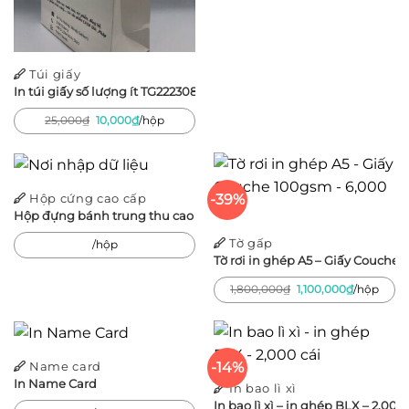
Túi giấy
In túi giấy số lượng ít TG222308
Giá
Giá
25,000
₫
10,000
₫
/hộp
gốc
hiện
là:
tại
25,000₫.
là:
10,000₫.
-39%
Hộp cứng cao cấp
Hộp đựng bánh trung thu cao cấp – Kim Quy Dạo Nguyệt
Tờ gấp
/hộp
Tờ rơi in ghép A5 – Giấy Couche 
Giá
Giá
1,800,000
₫
1,100,000
₫
/hộp
gốc
hiện
là:
tại
1,800,000₫.
là:
1,100,000₫
-14%
Name card
In Name Card
In bao lì xì
In bao lì xì – in ghép BLX – 2,000 