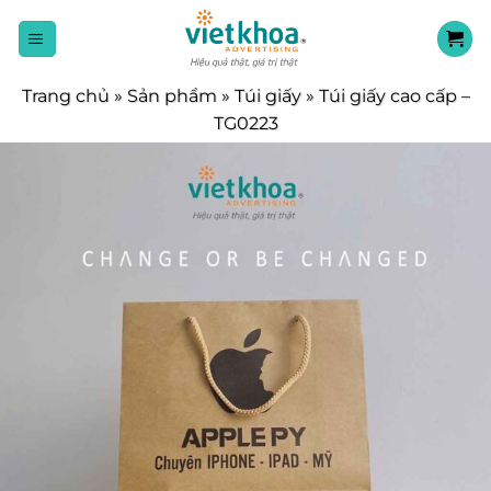
Chuyển
đến
nội
dung
Trang chủ
»
Sản phẩm
»
Túi giấy
»
Túi giấy cao cấp –
TG0223