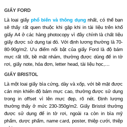
GIẤY FORD
Là loại giấy
phổ biến và thông dụng
nhất, có thể bạn
sẽ thấy rất quen thuộc khi gặp khi in tài liệu trên khổ
giấy A4 ở các hàng photocopy vì đây chính là chất liệu
giấy được sử dụng tại đó. Với định lương thường là 70-
80-90g/m2. Ưu điểm nổi bật của giấy Ford là độ bám
mực rất tốt, bề mặt nhám, thường được dùng để in tờ
rơi, giấy note, hóa đơn, letter head, tài liệu học,…
GIẤY BRISTOL
Là một loai giấy bìa cứng, dày và xốp, với bề mặt được
cán mịn khiến độ bám mực cao, thường được sử dụng
trong in offset vì lên mực đẹp, rõ nét. Định lượng
thường thấy ở mức 230-350g/m2. Giấy Bristol thường
được sử dụng để in tờ rơi, ngoài ra còn in bìa mỹ
phẩm, dược phẩm, name card, poster, thiệp cưới, thiệp