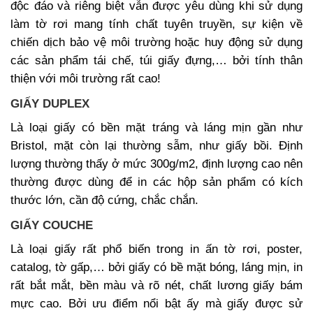
độc đáo và riêng biệt vẫn được yêu dùng khi sử dụng
làm tờ rơi mang tính chất tuyên truyền, sự kiện về
chiến dịch bảo vệ môi trường hoặc huy động sử dụng
các sản phẩm tái chế, túi giấy đựng,… bởi tính thân
thiện với môi trường rất cao!
GIẤY DUPLEX
Là loại giấy có bền mặt tráng và láng mịn gần như
Bristol, mặt còn lại thường sẫm, như giấy bồi. Định
lượng thường thấy ở mức 300g/m2, định lượng cao nên
thường được dùng để in các hộp sản phẩm có kích
thước lớn, cần độ cứng, chắc chắn.
GIẤY COUCHE
Là loại giấy rất phổ biến trong in ấn tờ rơi, poster,
catalog, tờ gấp,… bởi giấy có bề mặt bóng, láng mịn, in
rất bắt mắt, bền màu và rõ nét, chất lương giấy bám
mực cao. Bởi ưu điểm nổi bật ấy mà giấy được sử