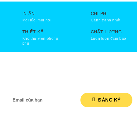
IN ẤN
CHI PHÍ
Mọi lúc, mọi nơi
Cạnh tranh nhất
THIẾT KẾ
CHẤT LƯỢNG
Kho thư viện phong
Luôn luôn đảm bảo
phú
NHẬP ĐỊA CHỈ EMAIL CỦA BẠN ĐỂ NHẬN NGAY
VOUCHER 50.000 VNĐ