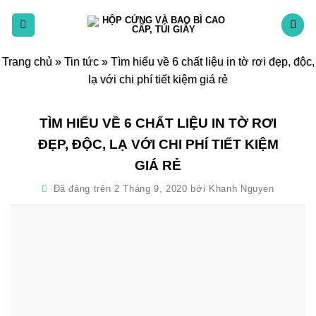
Chuyển
đến
nội
dung
Trang chủ
»
Tin tức
»
Tìm hiểu về 6 chất liệu in tờ rơi đẹp, độc,
lạ với chi phí tiết kiệm giá rẻ
TÌM HIỂU VỀ 6 CHẤT LIỆU IN TỜ RƠI
ĐẸP, ĐỘC, LẠ VỚI CHI PHÍ TIẾT KIỆM
GIÁ RẺ
Đã đăng trên
2 Tháng 9, 2020
bởi
Khanh Nguyen