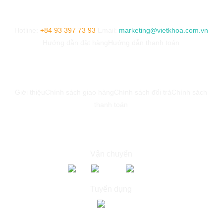
CHĂM SÓC KHÁCH HÀNG
Hotline:
+84 93 397 73 93
Email:
marketing@vietkhoa.com.vn
Hướng dẫn đặt hàng
Hướng dẫn thanh toán
VỀ CHÚNG TÔI
Giới thiệu
Chính sách giao hàng
Chính sách đổi trả
Chính sách
thanh toán
ĐỐI TÁC
Vận chuyển
Tuyển dụng