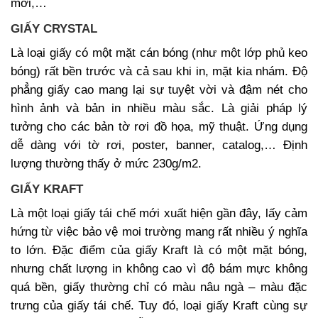
mời,…
GIẤY CRYSTAL
Là loại giấy có một mặt cán bóng (như một lớp phủ keo
bóng) rất bền trước và cả sau khi in, mặt kia nhám. Độ
phẳng giấy cao mang lại sự tuyệt vời và đậm nét cho
hình ảnh và bản in nhiều màu sắc. Là giải pháp lý
tưởng cho các bản tờ rơi đồ họa, mỹ thuật. Ứng dụng
dễ dàng với tờ rơi, poster, banner, catalog,… Định
lượng thường thấy ở mức 230g/m2.
GIẤY KRAFT
Là một loại giấy tái chế mới xuất hiện gần đây, lấy cảm
hứng từ việc bảo vệ moi trường mang rất nhiều ý nghĩa
to lớn. Đặc điểm của giấy Kraft là có một mặt bóng,
nhưng chất lượng in không cao vì độ bám mực không
quá bền, giấy thường chỉ có màu nâu ngà – màu đặc
trưng của giấy tái chế. Tuy đó, loại giấy Kraft cùng sự