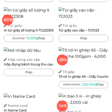
gốc
hiện
là:
tại
1,600,000₫.
là:
550,000₫.
-60%
Túi giấy
Túi giấy
In túi giấy số lượng ít TG222308
Túi giấy cao cấp – TG1023
Giá
Giá
25,000
₫
10,000
₫
/hộp
/hộp
gốc
hiện
là:
tại
25,000₫.
là:
10,000₫.
-39%
Hộp cứng cao cấp
Hộp đựng bánh trung thu cao cấp – Kim Quy Dạo Nguyệt
Tờ gấp
/hộp
Tờ rơi in ghép A5 – Giấy Couche 
Giá
Giá
1,800,000
₫
1,100,000
₫
/hộp
gốc
hiện
là:
tại
1,800,000₫.
là:
1,100,000₫
-14%
Name card
In Name Card
In bao lì xì