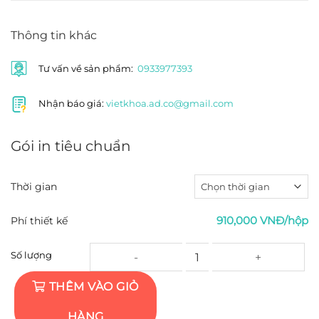
Thông tin khác
Tư vấn về sản phẩm:
0933977393
Nhận báo giá:
vietkhoa.ad.co@gmail.com
Gói in tiêu chuẩn
Thời gian
910,000 VNĐ/hộp
Phí thiết kế
In tờ rơi A4 ghép - Giấy Couche 100gsm - 2,000
Số lượng
THÊM VÀO GIỎ
HÀNG