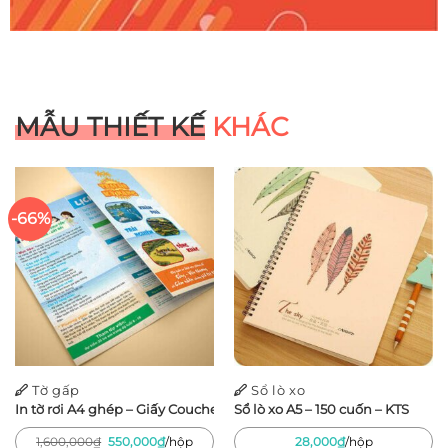
MẪU THIẾT KẾ
KHÁC
-66%
Tờ gấp
Sổ lò xo
In tờ rơi A4 ghép – Giấy Couche 150gsm – 500 tờ
Sổ lò xo A5 – 150 cuốn – KTS
Giá
Giá
1,600,000
₫
550,000
₫
/hộp
28,000
₫
/hộp