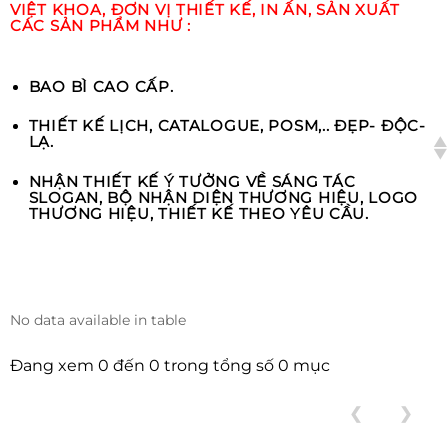
VIỆT KHOA, ĐƠN VỊ THIẾT KẾ, IN ẤN, SẢN XUẤT
CÁC SẢN PHẨM NHƯ :
BAO BÌ CAO CẤP.
THIẾT KẾ LỊCH, CATALOGUE, POSM,.. ĐẸP- ĐỘC-
LẠ.
NHẬN THIẾT KẾ Ý TƯỞNG VỀ SÁNG TÁC
SLOGAN, BỘ NHẬN DIỆN THƯƠNG HIỆU, LOGO
THƯƠNG HIỆU, THIẾT KẾ THEO YÊU CẦU.
No data available in table
Đang xem 0 đến 0 trong tổng số 0 mục
❮
❯