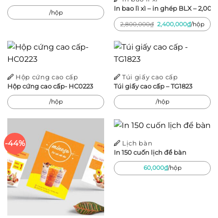
In bao lì xì – in ghép BLX – 2,000 
/hộp
Giá
Giá
2,800,000
₫
2,400,000
₫
/hộp
gốc
hiện
là:
tại
2,800,000₫.
là:
2,400,00
Hộp cứng cao cấp
Túi giấy cao cấp
Hộp cứng cao cấp- HC0223
Túi giấy cao cấp – TG1823
/hộp
/hộp
-44%
Lịch bàn
In 150 cuốn lịch để bàn
60,000
₫
/hộp