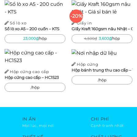
1,800,000₫.
là:
750,000₫.
-20%
Sổ lò xo
Giấy in
Sổ lò xo A5 – 200 cuốn – KTS
Giấy Kraft 160gsm nâu Nhật – Giá
Giá
Giá
23,000
₫
/hộp
4,500
₫
3,600
₫
/hộp
gốc
hiện
là:
tại
4,500₫.
là:
3,600₫.
Hộp cứng
Hộp bánh trung thu cao cấp –
Hộp cứng cao cấp
Hộp cứng cao cấp – HC1523
/hộp
/hộp
IN ẤN
CHI PHÍ
Mọi lúc, mọi nơi
Cạnh tranh nhất