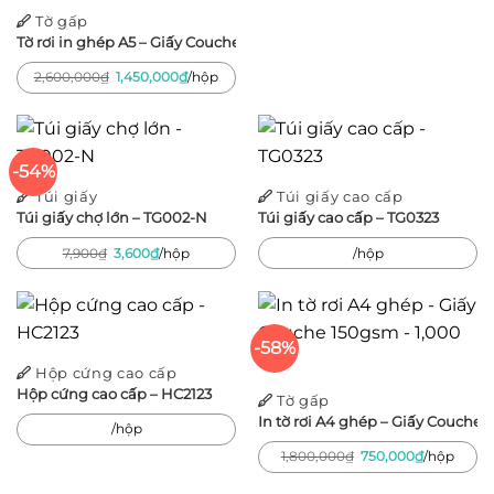
Tờ gấp
Tờ rơi in ghép A5 – Giấy Couche 200gsm – 4,000 tờ
Giá
Giá
2,600,000
₫
1,450,000
₫
/hộp
gốc
hiện
là:
tại
2,600,000₫.
là:
1,450,000₫.
-54%
Túi giấy
Túi giấy cao cấp
Túi giấy chợ lớn – TG002-N
Túi giấy cao cấp – TG0323
Giá
Giá
7,900
₫
3,600
₫
/hộp
/hộp
gốc
hiện
là:
tại
7,900₫.
là:
3,600₫.
-58%
Hộp cứng cao cấp
Hộp cứng cao cấp – HC2123
Tờ gấp
In tờ rơi A4 ghép – Giấy Couche 
/hộp
Giá
Giá
1,800,000
₫
750,000
₫
/hộp
gốc
hiện
là:
tại