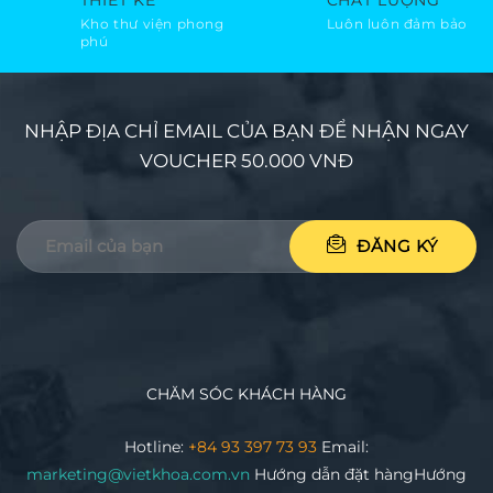
THIẾT KẾ
CHẤT LƯỢNG
Kho thư viện phong
Luôn luôn đảm bảo
phú
NHẬP ĐỊA CHỈ EMAIL CỦA BẠN ĐỂ NHẬN NGAY
VOUCHER 50.000 VNĐ
CHĂM SÓC KHÁCH HÀNG
Hotline:
+84 93 397 73 93
Email:
marketing@vietkhoa.com.vn
Hướng dẫn đặt hàng
Hướng