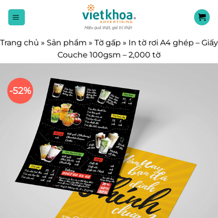
Chuyển
đến
nội
dung
Trang chủ
»
Sản phẩm
»
Tờ gấp
»
In tờ rơi A4 ghép – Giấy
Couche 100gsm – 2,000 tờ
-52%