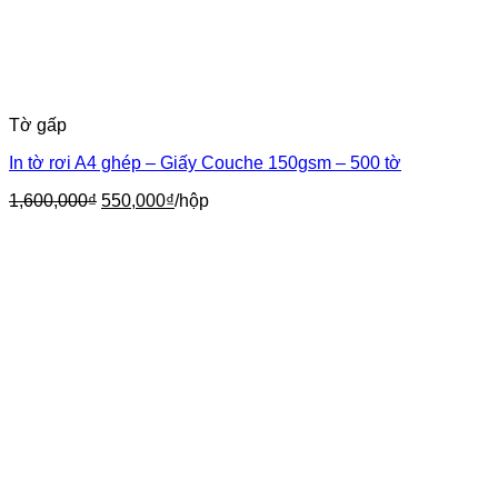
Tờ gấp
In tờ rơi A4 ghép – Giấy Couche 150gsm – 500 tờ
Giá
Giá
1,600,000
₫
550,000
₫
/hộp
gốc
hiện
là:
tại
1,600,000₫.
là:
550,000₫.