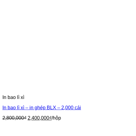
In bao lì xì
In bao lì xì – in ghép BLX – 2,000 cái
Giá
Giá
2,800,000
₫
2,400,000
₫
/hộp
gốc
hiện
là:
tại
2,800,000₫.
là: