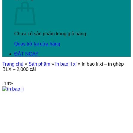
Chưa có sản phẩm trong giỏ hàng.
Quay trở lại cửa hàng
ĐẶT NGAY
Trang chủ
»
Sản phẩm
»
In bao lì xì
»
In bao lì xì – in ghép
BLX – 2,000 cái
-14%