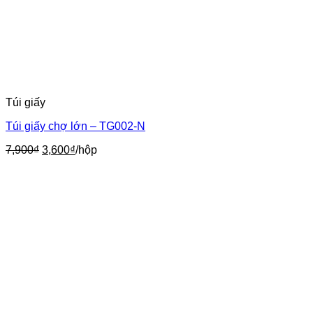
Túi giấy
Túi giấy chợ lớn – TG002-N
Giá
Giá
7,900
₫
3,600
₫
/hộp
gốc
hiện
là:
tại
7,900₫.
là:
3,600₫.