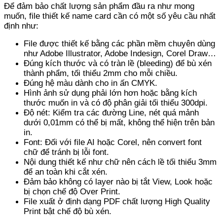
Để đảm bảo chất lượng sản phẩm đầu ra như mong
muốn, file thiết kế name card cần có một số yêu cầu nhất
định như:
File được thiết kế bằng các phần mềm chuyên dùng
như Adobe Illustrator, Adobe Indesign, Corel Draw…
Đúng kích thước và có tràn lề (bleeding) để bù xén
thành phẩm, tối thiểu 2mm cho mỗi chiều.
Đúng hệ màu dành cho in ấn CMYK.
Hình ảnh sử dụng phải lớn hơn hoặc bằng kích
thước muốn in và có độ phân giải tối thiểu 300dpi.
Độ nét: Kiểm tra các đường Line, nét quá mảnh
dưới 0,01mm có thể bị mất, không thể hiện trên bản
in.
Font: Đối với file AI hoặc Corel, nên convert font
chữ để tránh bị lỗi font.
Nội dung thiết kế như chữ nên cách lề tối thiểu 3mm
để an toàn khi cắt xén.
Đảm bảo không có layer nào bị tắt View, Look hoặc
bị chọn chế độ Over Print.
File xuất ở định dạng PDF chất lượng High Quality
Print bật chế độ bù xén.