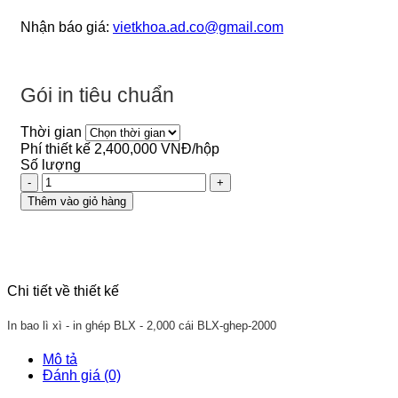
Nhận báo giá:
vietkhoa.ad.co@gmail.com
Gói in tiêu chuẩn
Thời gian
Phí thiết kế
2,400,000 VNĐ/hộp
Số lượng
In
bao
Thêm vào giỏ hàng
lì
xì
-
in
ghép
Chi tiết về thiết kế
BLX
-
2,000
In bao lì xì - in ghép BLX - 2,000 cái
BLX-ghep-2000
cái
số
Mô tả
lượng
Đánh giá (0)