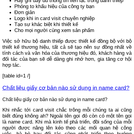
Hãy ghi đầy đủ thông tin liên lạc trong danh thiếp
Phóng to khẩu hiệu của công ty bạn
Đơn giản
Logo khi in card visit chuyên nghiệp
Tạo sự khác biệt khi thiết kế
Cho mọi người cùng xem sản phẩm
Việc sở hữu bộ danh thiếp được thiết kế đồng bộ với bộ
thiết kế thương hiệu, tất cả sẽ tạo nên sự đồng nhất về
tính cách và văn hóa của thương hiệu đó, khách hàng và
đối tác của bạn sẽ dễ dàng ghi nhớ hơn, gia tăng cơ hội
hợp tác.
[table id=1 /]
Chất liệu giấy cơ bản nào sử dụng in name card?
Chất liệu giấy cơ bản nào sử dụng in name card?
Khi nhắc tới card visit chắc trông mỗi chúng ta ai cũng
biết đúng không ah? Ngoài tên gọi đó còn có một tên gọi
là name card. Khi mà kinh tế phá triển, đồi sống của mỗi
người được nâng lên kéo theo các mối quan hệ công
việc, bà bè hay đối tác cũng phát triển theo hướng