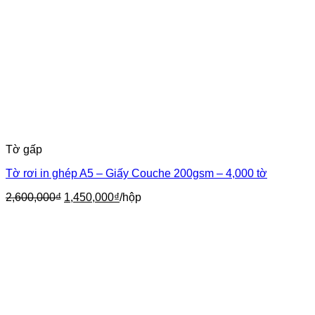
Tờ gấp
Tờ rơi in ghép A5 – Giấy Couche 200gsm – 4,000 tờ
Giá
Giá
2,600,000
₫
1,450,000
₫
/hộp
gốc
hiện
là:
tại
2,600,000₫.
là:
1,450,000₫.