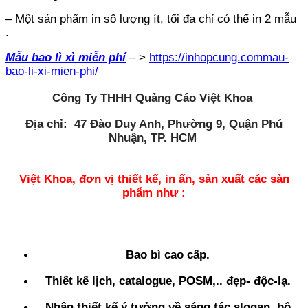
– Một sản phẩm in số lượng ít, tối đa chỉ có thể in 2 mẫu
.
Mẫu bao lì xì miễn phí
– >
https://inhopcung.commau-
bao-li-xi-mien-phi/
Công Ty THHH Quảng Cáo Việt Khoa
Địa chỉ:
47 Đào Duy Anh, Phường 9, Quận Phú
Nhuận, TP. HCM
Việt Khoa, đơn vị thiết kế, in ấn, sản xuất các sản
phẩm như :
Bao bì cao cấp.
Thiết kế lịch, catalogue, POSM,.. đẹp- độc-lạ.
Nhận thiết kế ý tưởng về sáng tác slogan, bộ