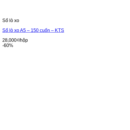
Sổ lò xo
Sổ lò xo A5 – 150 cuốn – KTS
28,000
₫
/hộp
-60%