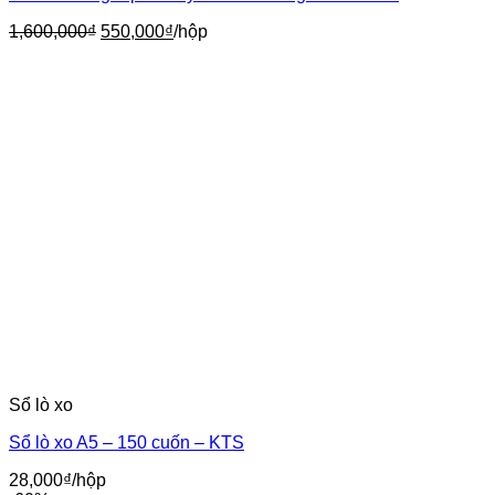
Giá
Giá
1,600,000
₫
550,000
₫
/hộp
gốc
hiện
là:
tại
1,600,000₫.
là:
550,000₫.
Sổ lò xo
Sổ lò xo A5 – 150 cuốn – KTS
28,000
₫
/hộp