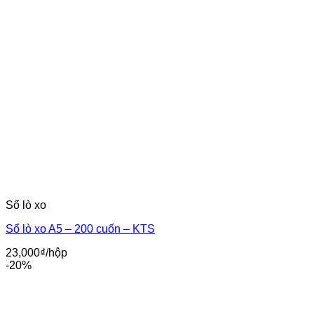
1,800,000₫.
là:
750,000₫.
Sổ lò xo
Sổ lò xo A5 – 200 cuốn – KTS
23,000
₫
/hộp
-20%