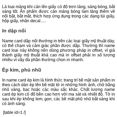
Là loại màng khi cán lên giấy có độ trơn láng, sáng bóng, bắt
sáng tốt. Ẩn phẩm được cán màng bóng làm tăng thêm vẽ
nổi bật, bắt mắt, thích hợp ứng dụng trong các dạng túi giấy,
hộp giấy, nhãn decal….
In dập nổi
Name card dập nổi thường in trên các loại giấy mỹ thuật dày,
có thể chạm và cảm giác phần được dập. Thường thì name
card loại này không nên dùng phương pháp in offset, vì giá
thành giấy mỹ thuật khá cao mà in offset phải in số lượng
nhiều vì vậy đa phần thường chọn in nhanh.
Ép kim, phủ nhũ
In name card ép kim là hình thức trang trí bề mặt sản phẩm in
theo cách dán ép lên bề mặt tờ in những hình ảnh, chữ bằng
nhũ vàng, bạc hoặc các màu sắc khác. Chất lượng name
card ép kim có độ bền cao hơn với ma sát và nhiệt độ. Tờ in
sau khi ép không lem, gọn, các bề mặt phũ nhũ bắt sáng khi
có ánh sáng.
[table id=1 /]