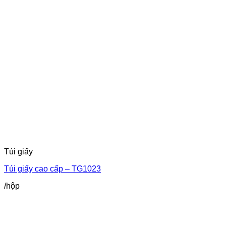
25,000₫.
là:
10,000₫.
Túi giấy
Túi giấy cao cấp – TG1023
/hộp