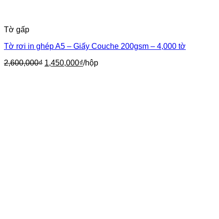
Tờ gấp
Tờ rơi in ghép A5 – Giấy Couche 200gsm – 4,000 tờ
Giá
Giá
2,600,000
₫
1,450,000
₫
/hộp
gốc
hiện
là:
tại
2,600,000₫.
là:
1,450,000₫.