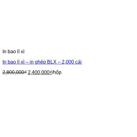
In bao lì xì
In bao lì xì – in ghép BLX – 2,000 cái
Giá
Giá
2,800,000
₫
2,400,000
₫
/hộp
gốc
hiện
là:
tại
2,800,000₫.
là:
2,400,000₫.