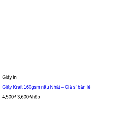
Giấy in
Giấy Kraft 160gsm nâu Nhật – Giá sỉ bán lẻ
Giá
Giá
4,500
₫
3,600
₫
/hộp
gốc
hiện
là:
tại
4,500₫.
là:
3,600₫.