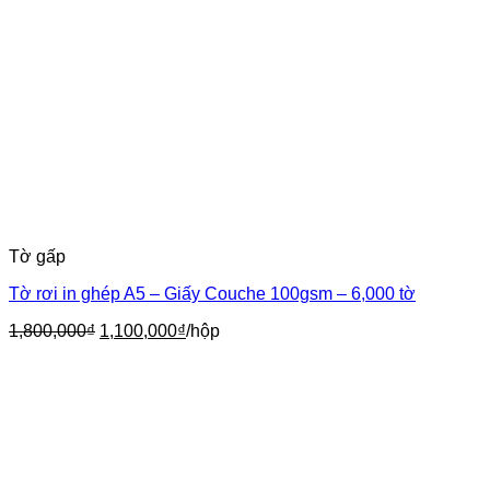
Tờ gấp
Tờ rơi in ghép A5 – Giấy Couche 100gsm – 6,000 tờ
Giá
Giá
1,800,000
₫
1,100,000
₫
/hộp
gốc
hiện
là:
tại
1,800,000₫.
là:
1,100,000₫.