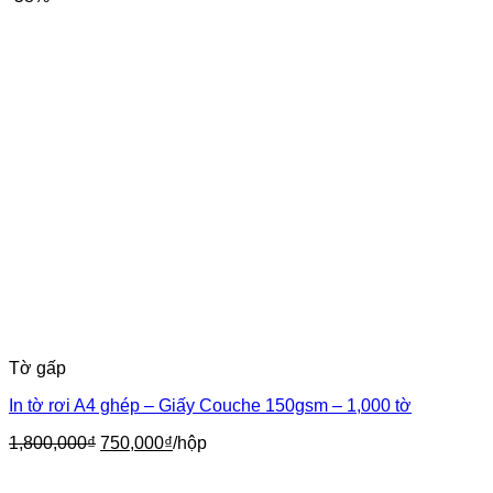
Tờ gấp
In tờ rơi A4 ghép – Giấy Couche 150gsm – 1,000 tờ
Giá
Giá
1,800,000
₫
750,000
₫
/hộp
gốc
hiện
là:
tại