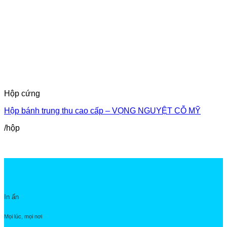
Hộp cứng
Hộp bánh trung thu cao cấp – VỌNG NGUYỆT CỖ MỸ
/hộp
In ấn
Mọi lúc, mọi nơi