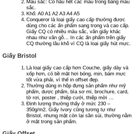
Màu sắc: Có hầu hết các màu trong bảng màu
sắc.
Khổ: A0 A1 A2 A3 A4 A5
Conqueror là loại giấy cao cấp thường được
dùng cho các ấn phẩm sang trọng và cao cấp.
Giấy CQ có nhiều màu sắc, vân giấy khác
nhau như vân gỗ… In các ấn phẩm trên giấy
CQ thường lâu khô vì CQ là loại giấy hút mực.
Giấy Bristol
Là loại giấy cao cấp hơn Couche, giấy dày và
xốp hơn, có bề mặt hơi bóng, mịn, bám mực
tốt vừa phải, vì thế in offset đẹp.
Thường dùng in hộp đựng sản phẩm như mỹ
phẩm, dược phẩm, bìa sơ mi, brochure, card,
tờ rơi, poster , thiệp cưới, thiệp mời …
Định lượng thường thấy ở mức 230 –
350g/m2. Giấy Ivory cũng tương tự như
Bristol, nhưng mặt còn lại sần sùi, thường nằm
ở mặt trong sản phẩm.
Giấy Offset