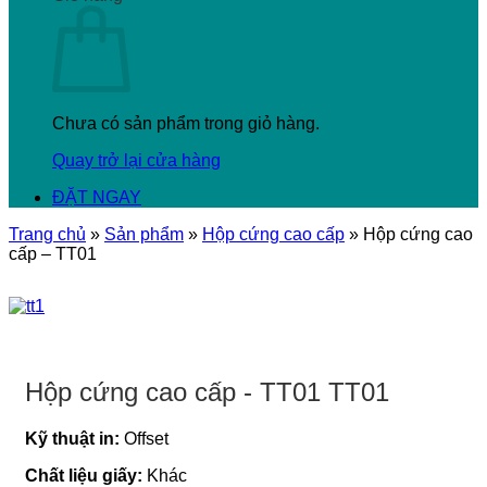
Chưa có sản phẩm trong giỏ hàng.
Quay trở lại cửa hàng
ĐẶT NGAY
Trang chủ
»
Sản phẩm
»
Hộp cứng cao cấp
»
Hộp cứng cao
cấp – TT01
Hộp cứng cao cấp - TT01
TT01
Kỹ thuật in:
Offset
Chất liệu giấy:
Khác