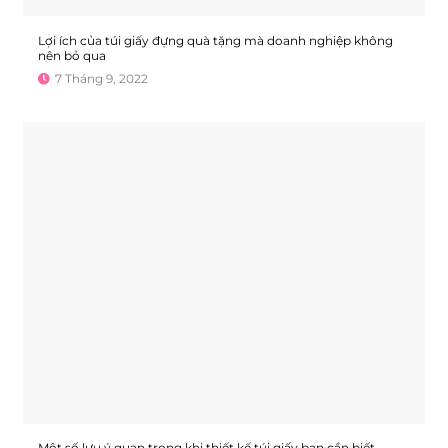
Lợi ích của túi giấy đựng quà tặng mà doanh nghiệp không
nên bỏ qua
7 Tháng 9, 2022
Một số lưu ý quan trọng khi thiết kế túi giấy bạn cần biết