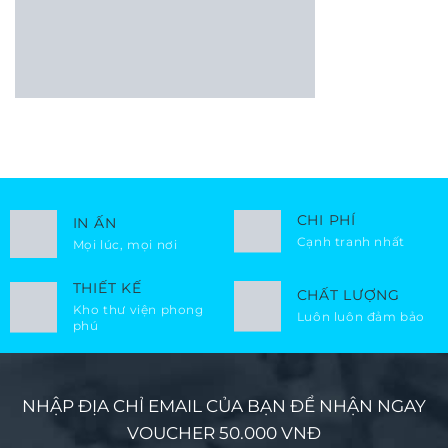
CHI PHÍ
IN ẤN
Cạnh tranh nhất
Mọi lúc, mọi nơi
THIẾT KẾ
CHẤT LƯỢNG
Kho thư viện phong
Luôn luôn đảm bảo
phú
NHẬP ĐỊA CHỈ EMAIL CỦA BẠN ĐỂ NHẬN NGAY
VOUCHER 50.000 VNĐ