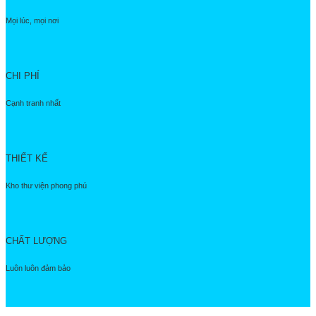
Mọi lúc, mọi nơi
CHI PHÍ
Cạnh tranh nhất
THIẾT KẾ
Kho thư viện phong phú
CHẤT LƯỢNG
Luôn luôn đảm bảo