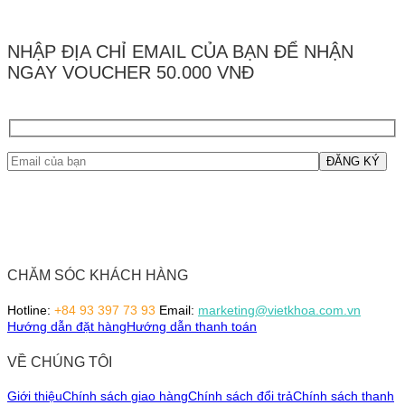
NHẬP ĐỊA CHỈ EMAIL CỦA BẠN ĐỂ NHẬN
NGAY VOUCHER 50.000 VNĐ
CHĂM SÓC KHÁCH HÀNG
Hotline:
+84 93 397 73 93
Email:
marketing@vietkhoa.com.vn
Hướng dẫn đặt hàng
Hướng dẫn thanh toán
VỀ CHÚNG TÔI
Giới thiệu
Chính sách giao hàng
Chính sách đổi trả
Chính sách thanh