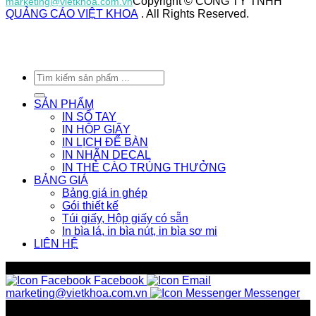
Copyright © CÔNG TY TNHH
marketing@vietkhoa.com.vn
QUẢNG CÁO VIỆT KHOA
. All Rights Reserved.
Tìm
kiếm:
SẢN PHẨM
IN SỔ TAY
IN HỘP GIẤY
IN LỊCH ĐỂ BÀN
IN NHÃN DECAL
IN THẺ CÀO TRÚNG THƯỞNG
BẢNG GIÁ
Bảng giá in ghép
Gói thiết kế
Túi giấy, Hộp giấy có sẵn
In bìa lá, in bìa nút, in bìa sơ mi
LIÊN HỆ
kênh liên hệ khác
Facebook
marketing@vietkhoa.com.vn
Messenger