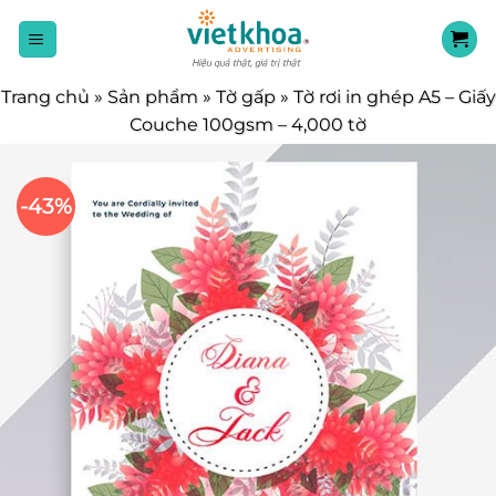
Chuyển
đến
nội
dung
Trang chủ
»
Sản phẩm
»
Tờ gấp
»
Tờ rơi in ghép A5 – Giấy
Couche 100gsm – 4,000 tờ
-43%