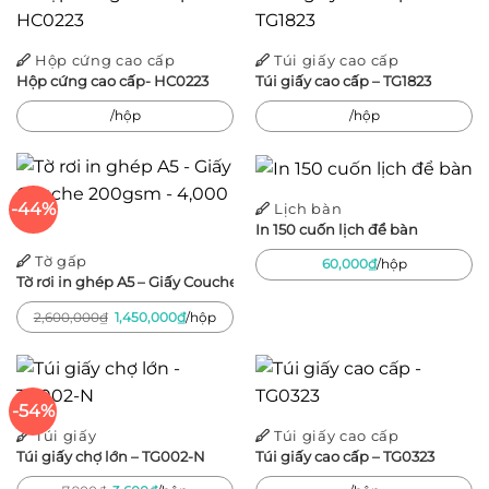
Hộp cứng cao cấp
Túi giấy cao cấp
Hộp cứng cao cấp- HC0223
Túi giấy cao cấp – TG1823
/hộp
/hộp
-44%
Lịch bàn
In 150 cuốn lịch để bàn
Tờ gấp
60,000
₫
/hộp
Tờ rơi in ghép A5 – Giấy Couche 200gsm – 4,000 tờ
Giá
Giá
2,600,000
₫
1,450,000
₫
/hộp
gốc
hiện
là:
tại
2,600,000₫.
là:
1,450,000₫.
-54%
Túi giấy
Túi giấy cao cấp
Túi giấy chợ lớn – TG002-N
Túi giấy cao cấp – TG0323