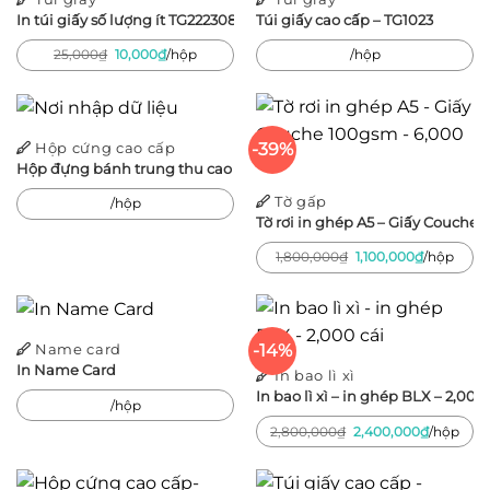
In túi giấy số lượng ít TG222308
Túi giấy cao cấp – TG1023
Giá
Giá
25,000
₫
10,000
₫
/hộp
/hộp
gốc
hiện
là:
tại
25,000₫.
là:
10,000₫.
-39%
Hộp cứng cao cấp
Hộp đựng bánh trung thu cao cấp – Kim Quy Dạo Nguyệt
Tờ gấp
/hộp
Tờ rơi in ghép A5 – Giấy Couche 
Giá
Giá
1,800,000
₫
1,100,000
₫
/hộp
gốc
hiện
là:
tại
1,800,000₫.
là:
1,100,000₫
-14%
Name card
In Name Card
In bao lì xì
In bao lì xì – in ghép BLX – 2,000 
/hộp
Giá
Giá
2,800,000
₫
2,400,000
₫
/hộp
gốc
hiện
là:
tại
2,800,000₫.
là:
2,400,00