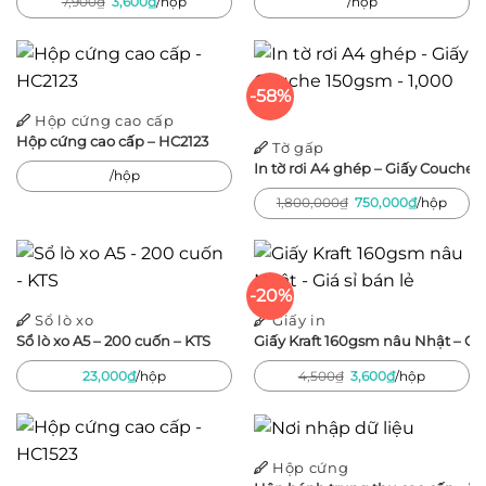
Giá
Giá
7,900
₫
3,600
₫
/hộp
/hộp
gốc
hiện
là:
tại
7,900₫.
là:
3,600₫.
-58%
Hộp cứng cao cấp
Hộp cứng cao cấp – HC2123
Tờ gấp
In tờ rơi A4 ghép – Giấy Couche 
/hộp
Giá
Giá
1,800,000
₫
750,000
₫
/hộp
gốc
hiện
là:
tại
1,800,000₫.
là:
750,000₫.
-20%
Sổ lò xo
Giấy in
Sổ lò xo A5 – 200 cuốn – KTS
Giấy Kraft 160gsm nâu Nhật – Giá
Giá
Giá
23,000
₫
/hộp
4,500
₫
3,600
₫
/hộp
gốc
hiện
là:
tại
4,500₫.
là:
3,600₫.
Hộp cứng