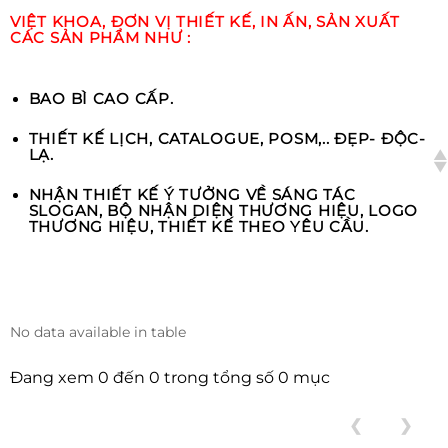
VIỆT KHOA, ĐƠN VỊ THIẾT KẾ, IN ẤN, SẢN XUẤT
CÁC SẢN PHẨM NHƯ :
BAO BÌ CAO CẤP.
THIẾT KẾ LỊCH, CATALOGUE, POSM,.. ĐẸP- ĐỘC-
LẠ.
NHẬN THIẾT KẾ Ý TƯỞNG VỀ SÁNG TÁC
SLOGAN, BỘ NHẬN DIỆN THƯƠNG HIỆU, LOGO
THƯƠNG HIỆU, THIẾT KẾ THEO YÊU CẦU.
No data available in table
Đang xem 0 đến 0 trong tổng số 0 mục
❮
❯