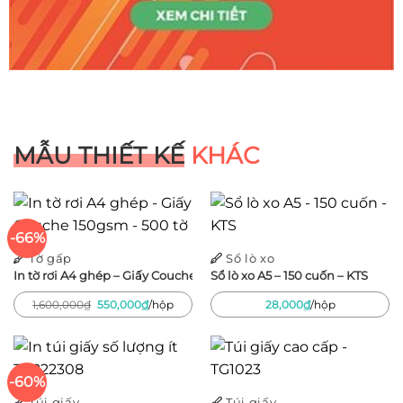
MẪU THIẾT KẾ
KHÁC
-66%
Tờ gấp
Sổ lò xo
In tờ rơi A4 ghép – Giấy Couche 150gsm – 500 tờ
Sổ lò xo A5 – 150 cuốn – KTS
Giá
Giá
1,600,000
₫
550,000
₫
/hộp
28,000
₫
/hộp
gốc
hiện
là:
tại
1,600,000₫.
là:
550,000₫.
-60%
Túi giấy
Túi giấy