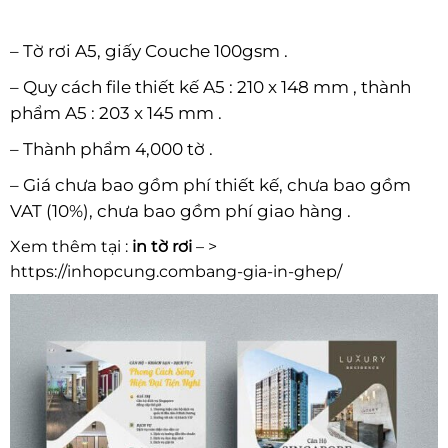
–
Tờ rơi A5
, giấy Couche 100gsm .
– Quy cách file thiết kế A5 : 210 x 148 mm , thành
phẩm A5 : 203 x 145 mm .
– Thành phẩm 4,000 tờ .
– Giá chưa bao gồm phí thiết kế, chưa bao gồm
VAT (10%), chưa bao gồm phí giao hàng .
Xem thêm tại :
in tờ rơi
– >
https://inhopcung.combang-gia-in-ghep/