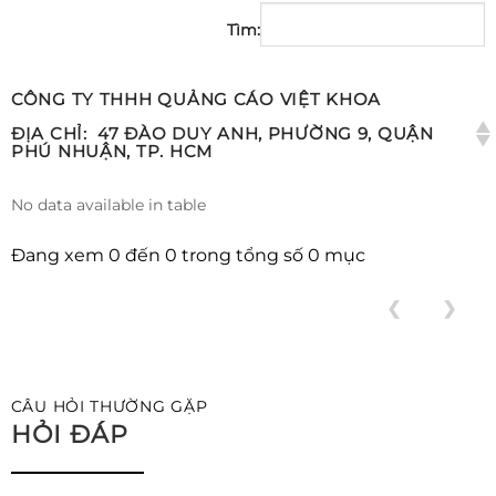
Tìm:
CÔNG TY THHH QUẢNG CÁO VIỆT KHOA
ĐỊA CHỈ:
47 ĐÀO DUY ANH, PHƯỜNG 9, QUẬN
PHÚ NHUẬN, TP. HCM
No data available in table
Đang xem 0 đến 0 trong tổng số 0 mục
❮
❯
CÂU HỎI THƯỜNG GẶP
HỎI ĐÁP