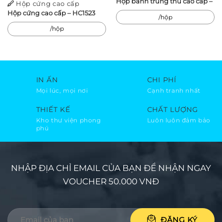
Hộp bánh trung thu cao cấp –
Hộp cứng cao cấp
Hộp cứng cao cấp – HC1523
/hộp
/hộp
IN ẤN
CHI PHÍ
Mọi lúc, mọi nơi
Cạnh tranh nhất
THIẾT KẾ
CHẤT LƯỢNG
Kho thư viện phong
Luôn luôn đảm bảo
phú
NHẬP ĐỊA CHỈ EMAIL CỦA BẠN ĐỂ NHẬN NGAY
VOUCHER 50.000 VNĐ